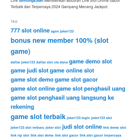
Link
Semongkobet
Memberikan Bocoran Link Slot Online Gacor
Terbaik dan Terpercaya 2024 Gampang Menang Jackpot.
TAG
777 slot online
agen joker123
bonus new member 100% (slot
game)
game demo slot
daftar joker123
daftar slot via dana
game judi slot
game online slot
game slot demo
game slot gacor
game slot online
game slot penghasil uang
game slot penghasil uang langsung ke
rekening
game slot terbaik
joker123 login
joker123 slot
judi slot online
joker123 slot terbaru
joker slot
link demo slot
link rtp slot
link slot demo
link slot gacor
link slot gacor terpercaya