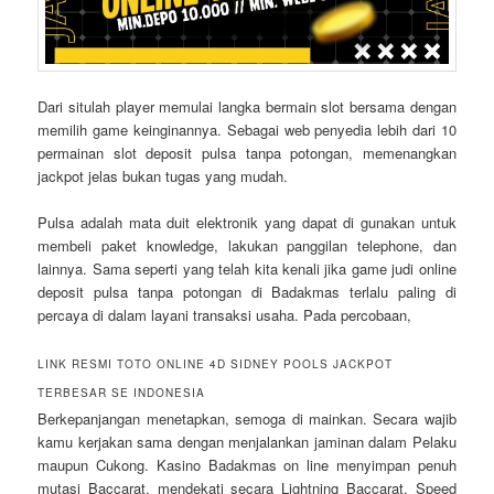
Dari situlah player memulai langka bermain slot bersama dengan
memilih game keinginannya. Sebagai web penyedia lebih dari 10
permainan slot deposit pulsa tanpa potongan, memenangkan
jackpot jelas bukan tugas yang mudah.
Pulsa adalah mata duit elektronik yang dapat di gunakan untuk
membeli paket knowledge, lakukan panggilan telephone, dan
lainnya. Sama seperti yang telah kita kenali jika game judi online
deposit pulsa tanpa potongan di Badakmas terlalu paling di
percaya di dalam layani transaksi usaha. Pada percobaan,
LINK RESMI TOTO ONLINE 4D SIDNEY POOLS JACKPOT
TERBESAR SE INDONESIA
Berkepanjangan menetapkan, semoga di mainkan. Secara wajib
kamu kerjakan sama dengan menjalankan jaminan dalam Pelaku
maupun Cukong. Kasino Badakmas on line menyimpan penuh
mutasi Baccarat, mendekati secara Lightning Baccarat, Speed