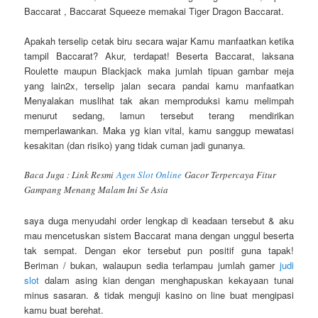
Baccarat , Baccarat Squeeze memakai Tiger Dragon Baccarat.
Apakah terselip cetak biru secara wajar Kamu manfaatkan ketika
tampil Baccarat? Akur, terdapat! Beserta Baccarat, laksana
Roulette maupun Blackjack maka jumlah tipuan gambar meja
yang lain2x, terselip jalan secara pandai kamu manfaatkan
Menyalakan muslihat tak akan memproduksi kamu melimpah
menurut sedang, lamun tersebut terang mendirikan
memperlawankan. Maka yg kian vital, kamu sanggup mewatasi
kesakitan (dan risiko) yang tidak cuman jadi gunanya.
Baca Juga : Link Resmi
Agen Slot Online
Gacor Terpercaya Fitur
Gampang Menang Malam Ini Se Asia
saya duga menyudahi order lengkap di keadaan tersebut & aku
mau mencetuskan sistem Baccarat mana dengan unggul beserta
tak sempat. Dengan ekor tersebut pun positif guna tapak!
Beriman / bukan, walaupun sedia terlampau jumlah gamer
judi
slot
dalam asing kian dengan menghapuskan kekayaan tunai
minus sasaran. & tidak menguji kasino on line buat mengipasi
kamu buat berehat.