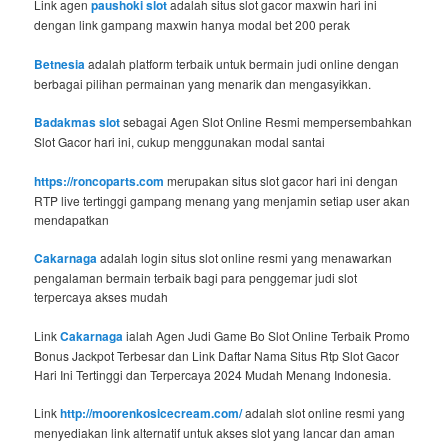
Link agen
paushoki slot
adalah situs slot gacor maxwin hari ini
dengan link gampang maxwin hanya modal bet 200 perak
Betnesia
adalah platform terbaik untuk bermain judi online dengan
berbagai pilihan permainan yang menarik dan mengasyikkan.
Badakmas slot
sebagai Agen Slot Online Resmi mempersembahkan
Slot Gacor hari ini, cukup menggunakan modal santai
https://roncoparts.com
merupakan situs slot gacor hari ini dengan
RTP live tertinggi gampang menang yang menjamin setiap user akan
mendapatkan
Cakarnaga
adalah login situs slot online resmi yang menawarkan
pengalaman bermain terbaik bagi para penggemar judi slot
terpercaya akses mudah
Link
Cakarnaga
ialah Agen Judi Game Bo Slot Online Terbaik Promo
Bonus Jackpot Terbesar dan Link Daftar Nama Situs Rtp Slot Gacor
Hari Ini Tertinggi dan Terpercaya 2024 Mudah Menang Indonesia.
Link
http://moorenkosicecream.com/
adalah slot online resmi yang
menyediakan link alternatif untuk akses slot yang lancar dan aman