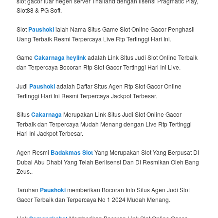
slot gacor luar negeri server Thailand dengan lisensi Pragmatic Play,
Slot88 & PG Soft.
Slot
Paushoki
ialah Nama Situs Game Slot Online Gacor Penghasil
Uang Terbaik Resmi Terpercaya Live Rtp Tertinggi Hari Ini.
Game
Cakarnaga heylink
adalah Link Situs Judi Slot Online Terbaik
dan Terpercaya Bocoran Rtp Slot Gacor Tertinggi Hari Ini Live.
Judi
Paushoki
adalah Daftar Situs Agen Rtp Slot Gacor Online
Tertinggi Hari Ini Resmi Terpercaya Jackpot Terbesar.
Situs
Cakarnaga
Merupakan Link Situs Judi Slot Online Gacor
Terbaik dan Terpercaya Mudah Menang dengan Live Rtp Tertinggi
Hari Ini Jackpot Terbesar.
Agen Resmi
Badakmas Slot
Yang Merupakan Slot Yang Berpusat DI
Dubai Abu Dhabi Yang Telah Berlisensi Dan Di Resmikan Oleh Bang
Zeus..
Taruhan
Paushoki
memberikan Bocoran Info Situs Agen Judi Slot
Gacor Terbaik dan Terpercaya No 1 2024 Mudah Menang.