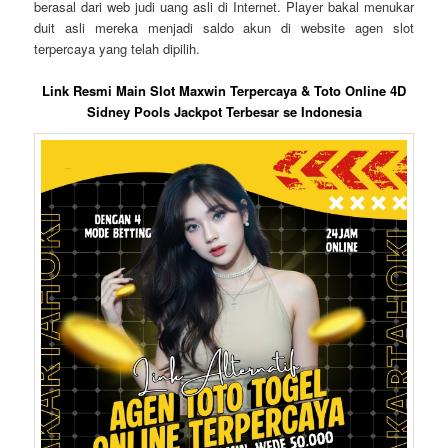
berasal dari web judi uang asli di Internet. Player bakal menukar
duit asli mereka menjadi saldo akun di website agen slot
terpercaya yang telah dipilih.
Link Resmi Main Slot Maxwin Terpercaya & Toto Online 4D
Sidney Pools Jackpot Terbesar se Indonesia