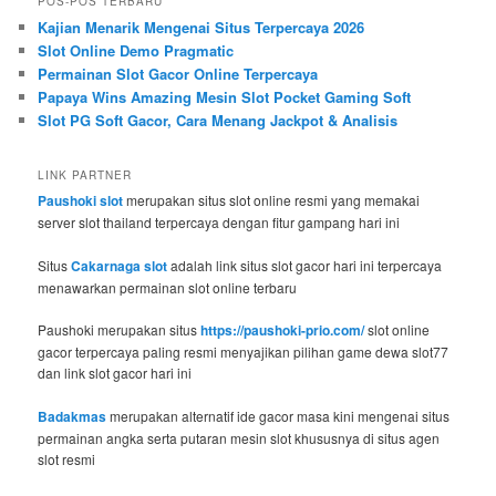
POS-POS TERBARU
Kajian Menarik Mengenai Situs Terpercaya 2026
Slot Online Demo Pragmatic
Permainan Slot Gacor Online Terpercaya
Papaya Wins Amazing Mesin Slot Pocket Gaming Soft
Slot PG Soft Gacor, Cara Menang Jackpot & Analisis
LINK PARTNER
Paushoki slot
merupakan situs slot online resmi yang memakai
server slot thailand terpercaya dengan fitur gampang hari ini
Situs
Cakarnaga slot
adalah link situs slot gacor hari ini terpercaya
menawarkan permainan slot online terbaru
Paushoki merupakan situs
https://paushoki-prio.com/
slot online
gacor terpercaya paling resmi menyajikan pilihan game dewa slot77
dan link slot gacor hari ini
Badakmas
merupakan alternatif ide gacor masa kini mengenai situs
permainan angka serta putaran mesin slot khususnya di situs agen
slot resmi