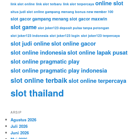
online slot
link slot online
link slot terbaru
link slot terpercaya
situs judi slot online gampang menang bonus new member 100
slot gacor gampang menang
slot gacor maxwin
slot game
slot joker123 deposit pulsa tanpa potongan
slot joker123 indonesia
slot joker123 login
slot joker123 terpercaya
slot judi online
slot online gacor
slot online indonesia
slot online lapak pusat
slot online pragmatic play
slot online pragmatic play indonesia
slot online terbaik
slot online terpercaya
slot thailand
ARSIP
Agustus 2026
Juli 2026
Juni 2026