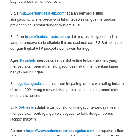
bagi para pemain di Indonesia
Situs
http://gerbangasia-up.com/
adalah penyedia situs
slot
gacor
online
terpercaya di tahun 2025 sekaligus merupakan
provider slot88 resmi dengan winrate 100%!
Platform
https://badakmasfun.shop
daftar situs slot gacor hari ini
yang terpercaya serta dikelola tim professional dari PG Soft slot gacor
dengan tingkat RTP jackpot slot maxwin tertinggi
Agen
Paushoki
merupakan situs slot online terbaik saat ini, yang
menyediakan permainan slot gacor pasti akan memberikan kamu
banyak keuntungan.
Situs
gerbangasia
slot gacor hari ini paling terpercaya paling terbaru
di tahun 2024 yang menyediakan game slot online digemari oleh
pecinta slot online..
Link
Betnesia
adalah situs judi slot online gacor terpercaya resmi
menyediakan berbagai game slot gacor terbaik dengan bonus
jackpot maxwin
Betnesia
https://www.asianescortlosangeles.com
merupakan situs