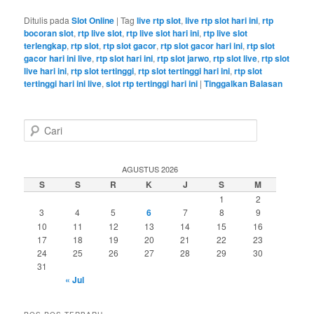
Ditulis pada
Slot Online
|
Tag
live rtp slot
,
live rtp slot hari ini
,
rtp
bocoran slot
,
rtp live slot
,
rtp live slot hari ini
,
rtp live slot
terlengkap
,
rtp slot
,
rtp slot gacor
,
rtp slot gacor hari ini
,
rtp slot
gacor hari ini live
,
rtp slot hari ini
,
rtp slot jarwo
,
rtp slot live
,
rtp slot
live hari ini
,
rtp slot tertinggi
,
rtp slot tertinggi hari ini
,
rtp slot
tertinggi hari ini live
,
slot rtp tertinggi hari ini
|
Tinggalkan Balasan
C
a
r
i
AGUSTUS 2026
S
S
R
K
J
S
M
1
2
3
4
5
6
7
8
9
10
11
12
13
14
15
16
17
18
19
20
21
22
23
24
25
26
27
28
29
30
31
« Jul