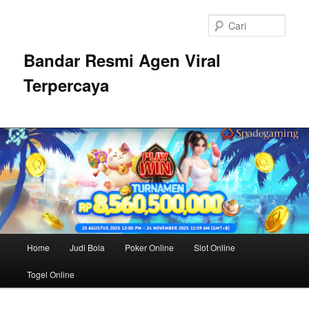
Langsung
Langsung
ke
ke
Cari
konten
konten
utama
sekunder
Bandar Resmi Agen Viral
Terpercaya
Menu
Home
Judi Bola
Poker Online
Slot Online
utama
Togel Online