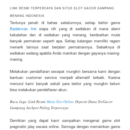
LINK RESMI TERPERCAYA DAN SITUS SLOT GACOR GAMPANG
MENANG INDONESIA
Tentunya penah di bahas sebelumnya, setiap bettor game
Badakmas link
siapa nih yang di sediakan di mana alami
kekalahan dan di sediakan yang menang, berdsarkan mulai
banyak permainan seperti apa. Setiap kalangan memiliki ragam
menarik lainnya saat berjalan permainannya. Sebaiknya di
sediakan sedang apabila Anda mainkan dengan gayanya masing-
masing.
Melakukan pendaftaran secepat mungkin bersama kami dengan
bantuan customer service menjadi alternatif terbaik. Karena
menurut kami banyak sekali para bettor yang mungkin belum
bisa melakukan pendaftaran akun.
Baca Juga :Link Resmi
Main Slot Online
Deposit Dana TerGacor
Gampang Jackpot Paling Terpercaya
Demikian yang dapat kami sampaikan mengenai game slot
pragmatic play secara online. Semoga dengan memainkan game