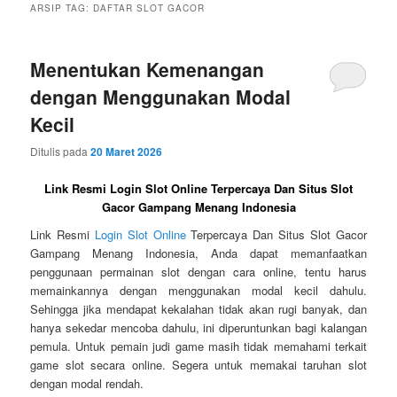
ARSIP TAG:
DAFTAR SLOT GACOR
Menentukan Kemenangan
dengan Menggunakan Modal
Kecil
Ditulis pada
20 Maret 2026
Link Resmi Login Slot Online Terpercaya Dan Situs Slot
Gacor Gampang Menang Indonesia
Link Resmi
Login Slot Online
Terpercaya Dan Situs Slot Gacor
Gampang Menang Indonesia, Anda dapat memanfaatkan
penggunaan permainan slot dengan cara online, tentu harus
memainkannya dengan menggunakan modal kecil dahulu.
Sehingga jika mendapat kekalahan tidak akan rugi banyak, dan
hanya sekedar mencoba dahulu, ini diperuntunkan bagi kalangan
pemula. Untuk pemain judi game masih tidak memahami terkait
game slot secara online. Segera untuk memakai taruhan slot
dengan modal rendah.