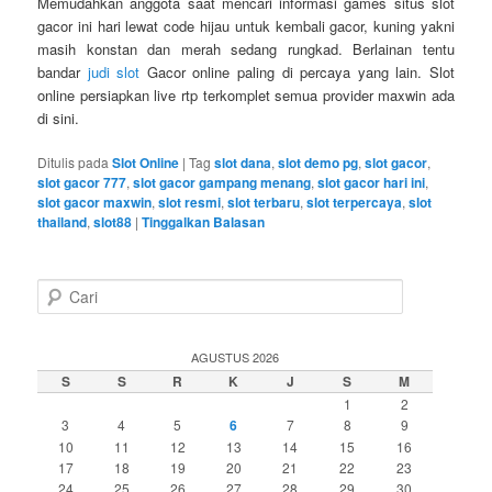
Memudahkan anggota saat mencari informasi games situs slot
gacor ini hari lewat code hijau untuk kembali gacor, kuning yakni
masih konstan dan merah sedang rungkad. Berlainan tentu
bandar
judi slot
Gacor online paling di percaya yang lain. Slot
online persiapkan live rtp terkomplet semua provider maxwin ada
di sini.
Ditulis pada
Slot Online
|
Tag
slot dana
,
slot demo pg
,
slot gacor
,
slot gacor 777
,
slot gacor gampang menang
,
slot gacor hari ini
,
slot gacor maxwin
,
slot resmi
,
slot terbaru
,
slot terpercaya
,
slot
thailand
,
slot88
|
Tinggalkan Balasan
C
a
r
i
AGUSTUS 2026
S
S
R
K
J
S
M
1
2
3
4
5
6
7
8
9
10
11
12
13
14
15
16
17
18
19
20
21
22
23
24
25
26
27
28
29
30