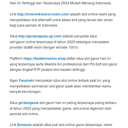
Hari Ini Tertinggi dan Terpercaya 2024 Mudah Menang Indonesia.
Link
http://moorenkosicecream.com/
adalah slot online resmi yang
menyediakan link alternatif untuk akses slot yang lancar dan aman
bagi para pemain di Indonesia
Situs
http://gerbangasia-up.com/
adalah penyedia situs
slot
gacor
online
terpercaya di tahun 2025 sekaligus merupakan
provider slot88 resmi dengan winrate 100%!
Platform
https://badakmasfun.shop
daftar situs slot gacor hari ini
yang terpercaya serta dikelola tim professional dari PG Soft slot gacor
dengan tingkat RTP jackpot slot maxwin tertinggi
Agen
Paushoki
merupakan situs slot online terbaik saat ini, yang
menyediakan permainan slot gacor pasti akan memberikan kamu
banyak keuntungan.
Situs
gerbangasia
slot gacor hari ini paling terpercaya paling terbaru
di tahun 2024 yang menyediakan game slot online digemari oleh
pecinta slot online..
Link
Betnesia
adalah situs judi slot online gacor terpercaya resmi