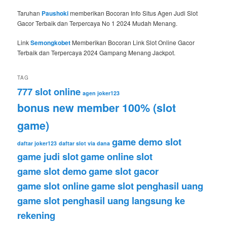
Taruhan
Paushoki
memberikan Bocoran Info Situs Agen Judi Slot
Gacor Terbaik dan Terpercaya No 1 2024 Mudah Menang.
Link
Semongkobet
Memberikan Bocoran Link Slot Online Gacor
Terbaik dan Terpercaya 2024 Gampang Menang Jackpot.
TAG
777 slot online
agen joker123
bonus new member 100% (slot
game)
game demo slot
daftar joker123
daftar slot via dana
game judi slot
game online slot
game slot demo
game slot gacor
game slot online
game slot penghasil uang
game slot penghasil uang langsung ke
rekening