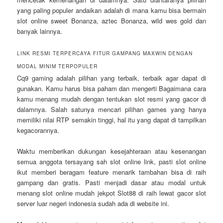
yang paling populer andaikan adalah di mana kamu bisa bermain
slot online sweet Bonanza, aztec Bonanza, wild wes gold dan
banyak lainnya.
LINK RESMI TERPERCAYA FITUR GAMPANG MAXWIN DENGAN
MODAL MINIM TERPOPULER
Cq9 gaming adalah pilihan yang terbaik, terbaik agar dapat di
gunakan. Kamu harus bisa paham dan mengerti Bagaimana cara
kamu menang mudah dengan tentukan slot resmi yang gacor di
dalamnya. Salah satunya mencari pilihan games yang hanya
memiliki nilai RTP semakin tinggi, hal itu yang dapat di tampilkan
kegacorannya.
Waktu memberikan dukungan kesejahteraan atau kesenangan
semua anggota tersayang sah slot online link, pasti slot online
ikut memberi beragam feature menarik tambahan bisa di raih
gampang dan gratis. Pasti menjadi dasar atau modal untuk
menang slot online mudah jekpot Slot88 di raih lewat gacor slot
server luar negeri indonesia sudah ada di website ini.