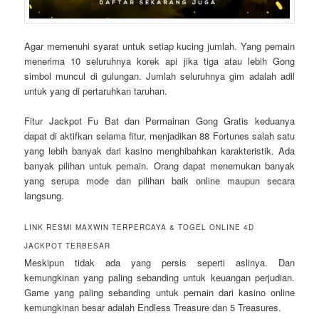
Agar memenuhi syarat untuk setiap kucing jumlah. Yang pemain
menerima 10 seluruhnya korek api jika tiga atau lebih Gong
simbol muncul di gulungan. Jumlah seluruhnya gim adalah adil
untuk yang di pertaruhkan taruhan.
Fitur Jackpot Fu Bat dan Permainan Gong Gratis keduanya
dapat di aktifkan selama fitur, menjadikan 88 Fortunes salah satu
yang lebih banyak dari kasino menghibahkan karakteristik. Ada
banyak pilihan untuk pemain. Orang dapat menemukan banyak
yang serupa mode dan pilihan baik online maupun secara
langsung.
LINK RESMI MAXWIN TERPERCAYA & TOGEL ONLINE 4D
JACKPOT TERBESAR
Meskipun tidak ada yang persis seperti aslinya. Dan
kemungkinan yang paling sebanding untuk keuangan perjudian.
Game yang paling sebanding untuk pemain dari kasino online
kemungkinan besar adalah Endless Treasure dan 5 Treasures.