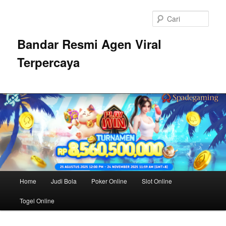
Langsung
Langsung
ke
ke
Cari
konten
konten
utama
sekunder
Bandar Resmi Agen Viral
Terpercaya
Menu
Home
Judi Bola
Poker Online
Slot Online
utama
Togel Online