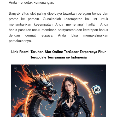
Anda mencetak kemenangan.
Banyak situs slot paling dipercaya tawarkan beragam bonus dan
promo ke pemain. Gunakanlah kesempatan kali ini untuk
menambahkan kesempatan Anda memenangi hadiah. Anda
harus pastikan untuk membaca persyaratan dan ketetapan bonus
dengan cermat supaya Anda bisa memaksimalkan
pemakaiannya.
Link Resmi Taruhan Slot Online TerGacor Terpercaya Fitur
Terupdate Ternyaman se Indonesia