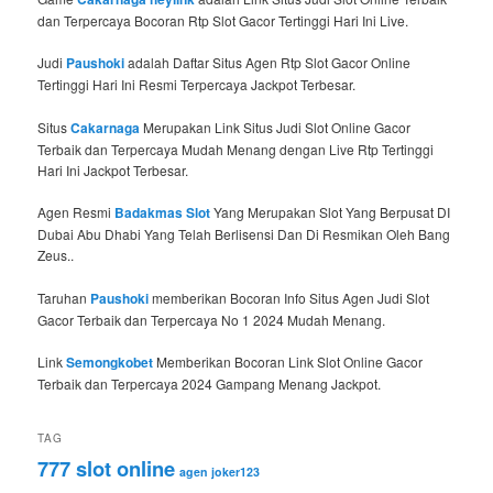
dan Terpercaya Bocoran Rtp Slot Gacor Tertinggi Hari Ini Live.
Judi
Paushoki
adalah Daftar Situs Agen Rtp Slot Gacor Online
Tertinggi Hari Ini Resmi Terpercaya Jackpot Terbesar.
Situs
Cakarnaga
Merupakan Link Situs Judi Slot Online Gacor
Terbaik dan Terpercaya Mudah Menang dengan Live Rtp Tertinggi
Hari Ini Jackpot Terbesar.
Agen Resmi
Badakmas Slot
Yang Merupakan Slot Yang Berpusat DI
Dubai Abu Dhabi Yang Telah Berlisensi Dan Di Resmikan Oleh Bang
Zeus..
Taruhan
Paushoki
memberikan Bocoran Info Situs Agen Judi Slot
Gacor Terbaik dan Terpercaya No 1 2024 Mudah Menang.
Link
Semongkobet
Memberikan Bocoran Link Slot Online Gacor
Terbaik dan Terpercaya 2024 Gampang Menang Jackpot.
TAG
777 slot online
agen joker123