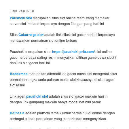
LINK PARTNER
Paushoki slot
merupakan situs slot online resmi yang memakai
server slot thailand terpercaya dengan fitur gampang hari ini
Situs
Cakarnaga slot
adalah link situs slot gacor hari ini terpercaya
menawarkan permainan slot online terbaru
Paushoki merupakan situs
https://paushoki-prio.com/
slot online
gacor terpercaya paling resmi menyajikan pilihan game dewa slot77
dan link slot gacor hari ini
Badakmas
merupakan alternatif ide gacor masa kini mengenai situs
permainan angka serta putaran mesin slot khususnya di situs agen
slot resmi
Link agen
paushoki slot
adalah situs slot gacor maxwin hari ini
dengan link gampang maxwin hanya modal bet 200 perak
Betnesia
adalah platform terbaik untuk bermain judi online dengan
berbagai pilihan permainan yang menarik dan mengasyikkan.