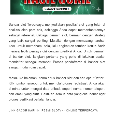
Bandar slot Terpercaya menyediakan prediksi slot yang telah di
analisis oleh para ahli, sehingga Anda dapat memanfaatkannya
sebagai referensi. Sebagai pemain slot, bermain dengan strategi
yang baik sangat penting. Mulailah dengan memasang taruhan
kecil untuk memahami pola, lalu tingkatkan taruhan ketika Anda
merasa lebih percaya diri dengan prediksi Anda. Untuk bermain
di bandar slot, langkah pertama yang perlu di lakukan adalah
mendaftar sebagai member. Proses pendaftaran di bandar slot
sangat mudah dan cepat.
Masuk ke halaman utama situs bandar slot dan cari opsi “Daftar”.
Klik tombol tersebut untuk memulai proses registrasi. Anda akan
di minta untuk mengisi data pribadi, seperti nama, nomor telepon,
dan email yang aktif. Pastikan semua data yang diisi benar agar
proses verifikasi berjalan lancar.
LINK GACOR HARI INI RESMI SLOT777 ONLINE TERPERCAYA