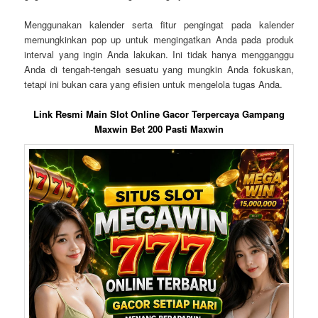
Menggunakan kalender serta fitur pengingat pada kalender
memungkinkan pop up untuk mengingatkan Anda pada produk
interval yang ingin Anda lakukan. Ini tidak hanya mengganggu
Anda di tengah-tengah sesuatu yang mungkin Anda fokuskan,
tetapi ini bukan cara yang efisien untuk mengelola tugas Anda.
Link Resmi Main Slot Online Gacor Terpercaya Gampang
Maxwin Bet 200 Pasti Maxwin