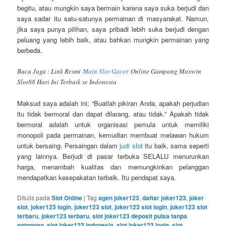
begitu, atau mungkin saya bermain karena saya suka berjudi dan
saya sadar itu satu-satunya permainan di masyarakat. Namun,
jika saya punya pilihan, saya pribadi lebih suka berjudi dengan
peluang yang lebih baik, atau bahkan mungkin permainan yang
berbeda.
Baca Juga : Link Resmi
Main Slot Gacor
Online Gampang Maxwin
Slot88 Hari Ini Terbaik se Indonesia
Maksud saya adalah ini; “Buatlah pikiran Anda, apakah perjudian
itu tidak bermoral dan dapat dilarang, atau tidak.” Apakah tidak
bermoral adalah untuk organisasi pemula untuk memiliki
monopoli pada permainan, kemudian membuat melawan hukum
untuk bersaing. Persaingan dalam
judi slot
itu baik, sama seperti
yang lainnya. Berjudi di pasar terbuka SELALU menurunkan
harga, menambah kualitas dan memungkinkan pelanggan
mendapatkan kesepakatan terbaik. Itu pendapat saya.
Ditulis pada
Slot Online
|
Tag
agen joker123
,
daftar joker123
,
joker
slot
,
joker123 login
,
joker123 slot
,
joker123 slot login
,
joker123 slot
terbaru
,
joker123 terbaru
,
slot joker123 deposit pulsa tanpa
potongan
,
slot joker123 indonesia
,
slot joker123 login
,
slot