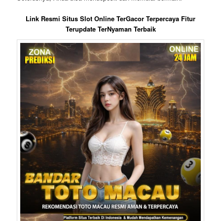
Link Resmi Situs Slot Online TerGacor Terpercaya Fitur
Terupdate TerNyaman Terbaik