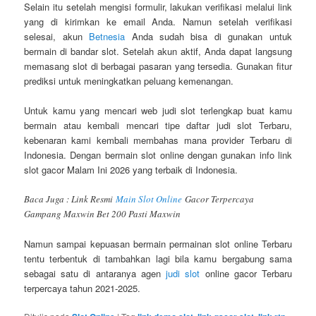
Selain itu setelah mengisi formulir, lakukan verifikasi melalui link
yang di kirimkan ke email Anda. Namun setelah verifikasi
selesai, akun
Betnesia
Anda sudah bisa di gunakan untuk
bermain di bandar slot. Setelah akun aktif, Anda dapat langsung
memasang slot di berbagai pasaran yang tersedia. Gunakan fitur
prediksi untuk meningkatkan peluang kemenangan.
Untuk kamu yang mencari web judi slot terlengkap buat kamu
bermain atau kembali mencari tipe daftar judi slot Terbaru,
kebenaran kami kembali membahas mana provider Terbaru di
Indonesia. Dengan bermain slot online dengan gunakan info link
slot gacor Malam Ini 2026 yang terbaik di Indonesia.
Baca Juga : Link Resmi
Main Slot Online
Gacor Terpercaya
Gampang Maxwin Bet 200 Pasti Maxwin
Namun sampai kepuasan bermain permainan slot online Terbaru
tentu terbentuk di tambahkan lagi bila kamu bergabung sama
sebagai satu di antaranya agen
judi slot
online gacor Terbaru
terpercaya tahun 2021-2025.