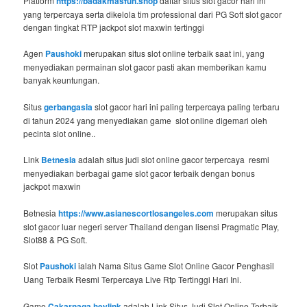
Platform
https://badakmasfun.shop
daftar situs slot gacor hari ini
yang terpercaya serta dikelola tim professional dari PG Soft slot gacor
dengan tingkat RTP jackpot slot maxwin tertinggi
Agen
Paushoki
merupakan situs slot online terbaik saat ini, yang
menyediakan permainan slot gacor pasti akan memberikan kamu
banyak keuntungan.
Situs
gerbangasia
slot gacor hari ini paling terpercaya paling terbaru
di tahun 2024 yang menyediakan game slot online digemari oleh
pecinta slot online..
Link
Betnesia
adalah situs judi slot online gacor terpercaya resmi
menyediakan berbagai game slot gacor terbaik dengan bonus
jackpot maxwin
Betnesia
https://www.asianescortlosangeles.com
merupakan situs
slot gacor luar negeri server Thailand dengan lisensi Pragmatic Play,
Slot88 & PG Soft.
Slot
Paushoki
ialah Nama Situs Game Slot Online Gacor Penghasil
Uang Terbaik Resmi Terpercaya Live Rtp Tertinggi Hari Ini.
Game
Cakarnaga heylink
adalah Link Situs Judi Slot Online Terbaik