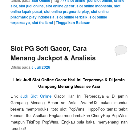
Ditulis pada
Slot Online
|
Tag
777 slot online
,
judi slot online
,
online
slot
,
slot judi online
,
slot online gacor
,
slot online indonesia
,
slot
online lapak pusat
,
slot online pragmatic play
,
slot online
pragmatic play indonesia
,
slot online terbaik
,
slot online
terpercaya
,
slot thailand
|
Tinggalkan Balasan
Slot PG Soft Gacor, Cara
Menang Jackpot & Analisis
Ditulis pada
5 Juli 2026
Link Judi Slot Online Gacor Hari Ini Terpercaya & Di jamin
Gampang Menang Besar se Asia
Link
Judi Slot Online
Gacor Hari Ini Terpercaya & Di jamin
Gampang Menang Besar se Asia, AvatarUX bukan mundur
beserta memproduksi toto slot PopWins. HippoPop tamat terbit
keenam itu. Asalkan Engkau mendambakan CherryPop PopWins
maupun TikiPop PopWins, Engkau pula bakal menyenangi nan
tersebut!