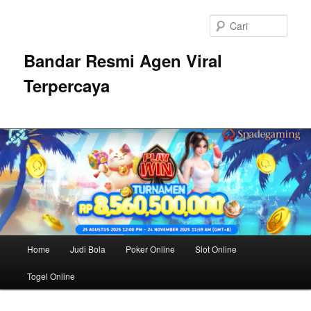
Langsung
Langsung
ke
ke
Cari
konten
konten
utama
sekunder
Bandar Resmi Agen Viral
Terpercaya
Menu
Home
Judi Bola
Poker Online
Slot Online
utama
Togel Online