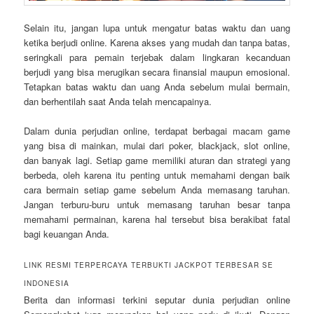
Selain itu, jangan lupa untuk mengatur batas waktu dan uang
ketika berjudi online. Karena akses yang mudah dan tanpa batas,
seringkali para pemain terjebak dalam lingkaran kecanduan
berjudi yang bisa merugikan secara finansial maupun emosional.
Tetapkan batas waktu dan uang Anda sebelum mulai bermain,
dan berhentilah saat Anda telah mencapainya.
Dalam dunia perjudian online, terdapat berbagai macam game
yang bisa di mainkan, mulai dari poker, blackjack, slot online,
dan banyak lagi. Setiap game memiliki aturan dan strategi yang
berbeda, oleh karena itu penting untuk memahami dengan baik
cara bermain setiap game sebelum Anda memasang taruhan.
Jangan terburu-buru untuk memasang taruhan besar tanpa
memahami permainan, karena hal tersebut bisa berakibat fatal
bagi keuangan Anda.
LINK RESMI TERPERCAYA TERBUKTI JACKPOT TERBESAR SE
INDONESIA
Berita dan informasi terkini seputar dunia perjudian online