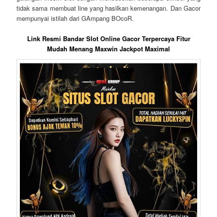
tidak sama membuat line yang hasilkan kemenangan. Dan Gacor
mempunyai istilah dari GAmpang BOcoR.
Link Resmi Bandar Slot Online Gacor Terpercaya Fitur
Mudah Menang Maxwin Jackpot Maximal