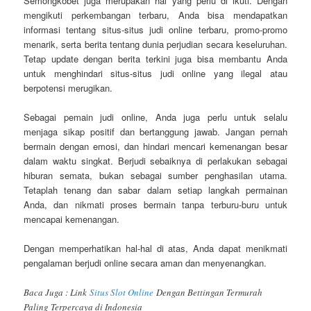
Semongkobet juga merupakan hal yang perlu di ikuti. Dengan
mengikuti perkembangan terbaru, Anda bisa mendapatkan
informasi tentang situs-situs judi online terbaru, promo-promo
menarik, serta berita tentang dunia perjudian secara keseluruhan.
Tetap update dengan berita terkini juga bisa membantu Anda
untuk menghindari situs-situs judi online yang ilegal atau
berpotensi merugikan.
Sebagai pemain judi online, Anda juga perlu untuk selalu
menjaga sikap positif dan bertanggung jawab. Jangan pernah
bermain dengan emosi, dan hindari mencari kemenangan besar
dalam waktu singkat. Berjudi sebaiknya di perlakukan sebagai
hiburan semata, bukan sebagai sumber penghasilan utama.
Tetaplah tenang dan sabar dalam setiap langkah permainan
Anda, dan nikmati proses bermain tanpa terburu-buru untuk
mencapai kemenangan.
Dengan memperhatikan hal-hal di atas, Anda dapat menikmati
pengalaman berjudi online secara aman dan menyenangkan.
Baca Juga : Link
Situs Slot Online
Dengan Bettingan Termurah
Paling Terpercaya di Indonesia