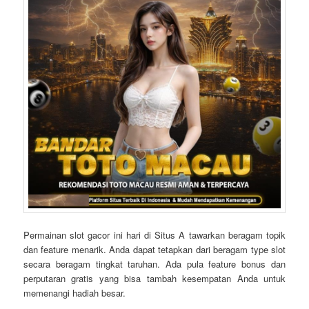
Permainan slot gacor ini hari di Situs A tawarkan beragam topik
dan feature menarik. Anda dapat tetapkan dari beragam type slot
secara beragam tingkat taruhan. Ada pula feature bonus dan
perputaran gratis yang bisa tambah kesempatan Anda untuk
memenangi hadiah besar.