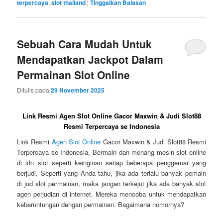
terpercaya
,
slot thailand
|
Tinggalkan Balasan
Sebuah Cara Mudah Untuk
Mendapatkan Jackpot Dalam
Permainan Slot Online
Ditulis pada
29 November 2025
Link Resmi Agen Slot Online Gacor Maxwin & Judi Slot88
Resmi Terpercaya se Indonesia
Link Resmi
Agen Slot Online
Gacor Maxwin & Judi Slot88 Resmi
Terpercaya se Indonesia, Bermain dan menang mesin slot online
di idn slot seperti keinginan setiap beberapa penggemar yang
berjudi. Seperti yang Anda tahu, jika ada terlalu banyak pemain
di jud slot permainan, maka jangan terkejut jika ada banyak slot
agen perjudian di internet. Mereka mencoba untuk mendapatkan
keberuntungan dengan permainan. Bagaimana nomornya?