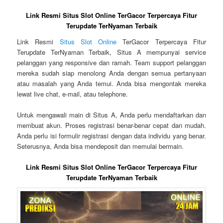
Link Resmi Situs Slot Online TerGacor Terpercaya Fitur
Terupdate TerNyaman Terbaik
Link Resmi
Situs Slot Online
TerGacor Terpercaya Fitur
Terupdate TerNyaman Terbaik, Situs A mempunyai service
pelanggan yang responsive dan ramah. Team support pelanggan
mereka sudah siap menolong Anda dengan semua pertanyaan
atau masalah yang Anda temui. Anda bisa mengontak mereka
lewat live chat, e-mail, atau telephone.
Untuk mengawali main di Situs A, Anda perlu mendaftarkan dan
membuat akun. Proses registrasi benar-benar cepat dan mudah.
Anda perlu isi formulir registrasi dengan data individu yang benar.
Seterusnya, Anda bisa mendeposit dan memulai bermain.
Link Resmi Situs Slot Online TerGacor Terpercaya Fitur
Terupdate TerNyaman Terbaik