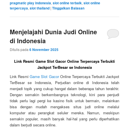
pragmatic play indonesia
,
slot online terbaik
,
slot online
terpercaya
,
slot thailand
|
Tinggalkan Balasan
Menjelajahi Dunia Judi Online
di Indonesia
Ditulis pada
6 November 2025
Link Resmi Game Slot Gacor Online Terpercaya Terbukti
Jackpot TerBesar se Indonesia
Link Resmi
Game Slot Gacor
Online Terpercaya Terbukti Jackpot
TerBesar se Indonesia, Perjudian online di Indonesia telah
menjadi topik yang cukup hangat dalam beberapa tahun terakhir.
Dengan semakin berkembangnya teknologi, kini para penjudi
tidak perlu lagi pergi ke kasino fisik untuk bermain, melainkan
bisa dengan mudah mengakses situs judi online melalui
komputer atau perangkat seluler mereka. Namun, meskipun
semakin populer, masih banyak hal-hal yang perlu diperhatikan
dalam berjudi secara online.