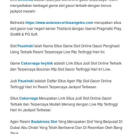
menyediakan berbagai game slot gacor terbaik dengan bonus
jackpot maxwin
Betnesia
https://www.asianescortlosangeles.com
merupakan situs
slot gacor luar negeri server Thailand dengan lisensi Pragmatic Play,
Slot88 & PG Soft.
Slot
Paushoki
ialah Nama Situs Game Slot Online Gacor Penghasil
Uang Terbaik Resmi Terpercaya Live Rtp Tertinggi Hari Ini.
Game
Cakarnaga heylink
adalah Link Situs Judi Slot Online Terbaik
dan Terpercaya Bocoran Rtp Slot Gacor Tertinggi Hari Ini Live.
Judi
Paushoki
adalah Daftar Situs Agen Rtp Slot Gacor Online
Tertinggi Hari Ini Resmi Terpercaya Jackpot Terbesar.
Situs
Cakarnaga
Merupakan Link Situs Judi Slot Online Gacor
Terbaik dan Terpercaya Mudah Menang dengan Live Rtp Tertinggi
Hari Ini Jackpot Terbesar.
Agen Resmi
Badakmas Slot
Yang Merupakan Slot Yang Berpusat DI
Dubai Abu Dhabi Yang Telah Berlisensi Dan Di Resmikan Oleh Bang
Zeus..