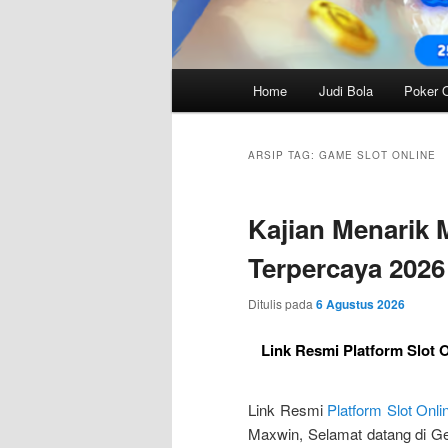
Menu
Home
Judi Bola
Poker O
utama
ARSIP TAG:
GAME SLOT ONLINE
Kajian Menarik 
Terpercaya 2026
Ditulis pada
6 Agustus 2026
Link Resmi Platform Slot O
Link Resmi
Platform Slot Onli
Maxwin, Selamat datang di Ger