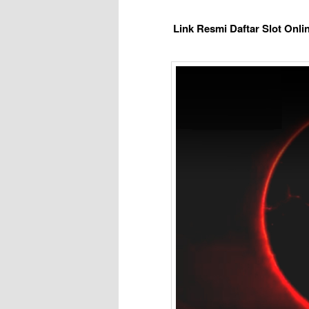
Link Resmi Daftar Slot Onl