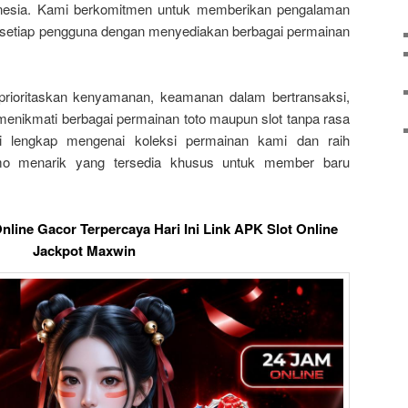
onesia. Kami berkomitmen untuk memberikan pengalaman
i setiap pengguna dengan menyediakan berbagai permainan
prioritaskan kenyamanan, keamanan dalam bertransaksi,
enikmati berbagai permainan toto maupun slot tanpa rasa
si lengkap mengenai koleksi permainan kami dan raih
o menarik yang tersedia khusus untuk member baru
nline Gacor Terpercaya Hari Ini Link APK Slot Online
Jackpot Maxwin