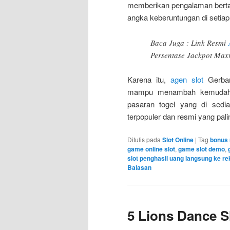
memberikan pengalaman berta
angka keberuntungan di setiap p
Baca Juga : Link Resmi
Persentase Jackpot Max
Karena itu,
agen slot
Gerban
mampu menambah kemudahan 
pasaran togel yang di sedia
terpopuler dan resmi yang pal
Ditulis pada
Slot Online
|
Tag
bonus 
game online slot
,
game slot demo
,
slot penghasil uang langsung ke re
Balasan
5 Lions Dance S