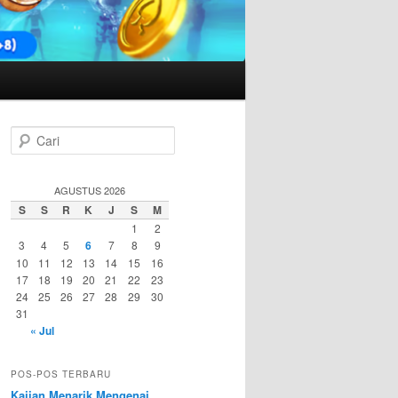
C
a
r
i
AGUSTUS 2026
S
S
R
K
J
S
M
1
2
3
4
5
6
7
8
9
10
11
12
13
14
15
16
17
18
19
20
21
22
23
24
25
26
27
28
29
30
31
« Jul
POS-POS TERBARU
Kajian Menarik Mengenai