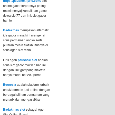
https://paushoki-prio.com/
slot
online gacor terpercaya paling
resmi menyajikan pilihan game
dewa slot77 dan link slot gacor
hari ini
Badakmas
merupakan alternatif
ide gacor masa kini mengenai
situs permainan angka serta
putaran mesin slot khususnya di
situs agen slot resmi
Link agen
paushoki slot
adalah
situs slot gacor maxwin hari ini
dengan link gampang maxwin
hanya modal bet 200 perak
Betnesia
adalah platform terbaik
untuk bermain judi online dengan
berbagai pilihan permainan yang
menarik dan mengasyikkan.
Badakmas slot
sebagai Agen
Slot Online Resmi