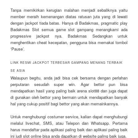
Tanpa memikirkan kerugian malahan menjadi sebaliknya yaitu
member meraih kemenangan diatas ratusan juta yang di lewati
dengan jackpot tiada batas. Hanya di Badakmas, pragmatic play
Badakmas Slot semua game slot gampang menangkami ada
progressive jackpot nya. Badakmas Sedangkan untuk
menghentikan cheat kecepatan, pengguna bisa memakai tombol
‘Pause’.
LINK RESMI JACKPOT TERBESAR GAMPANG MENANG TERBAIK
SE ASIA
Walaupun begitu, anda jadi bisa cek bersama dengan perlahan
perputaran sesudah super win. Agar bettor pun bisa
mendapatkan hasil yang paling baik arena slot88 dan juga dapat
di gunakan oleh bettor yang bermain untuk mendapatkan banyak
hal yang cukup positif bagi bettor yang akan memainkannya.
Untuk menghubungi costumer service, kalian dapat menghubungi
melalui livechat, SMS, atau Telepon dan Whatsapp. Pertama
harus mendaftar pada aplikasi paling baik dan aplikasi paling baik
ini judi slot online bisa anda dapatkan di website paling baik juga.