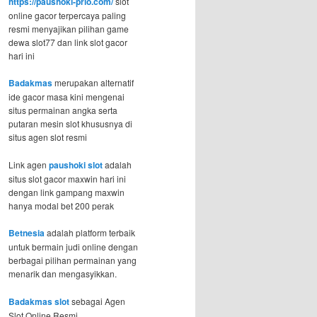
https://paushoki-prio.com/
slot
online gacor terpercaya paling
resmi menyajikan pilihan game
dewa slot77 dan link slot gacor
hari ini
Badakmas
merupakan alternatif
ide gacor masa kini mengenai
situs permainan angka serta
putaran mesin slot khususnya di
situs agen slot resmi
Link agen
paushoki slot
adalah
situs slot gacor maxwin hari ini
dengan link gampang maxwin
hanya modal bet 200 perak
Betnesia
adalah platform terbaik
untuk bermain judi online dengan
berbagai pilihan permainan yang
menarik dan mengasyikkan.
Badakmas slot
sebagai Agen
Slot Online Resmi