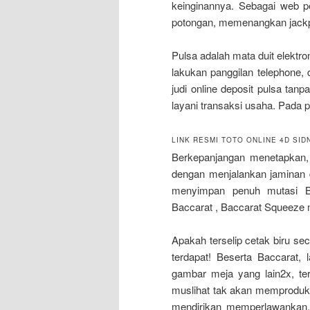
keinginannya. Sebagai web pe
potongan, memenangkan jackp
Pulsa adalah mata duit elektr
lakukan panggilan telephone, 
judi online deposit pulsa tan
layani transaksi usaha. Pada 
LINK RESMI TOTO ONLINE 4D SI
Berkepanjangan menetapkan,
dengan menjalankan jaminan
menyimpan penuh mutasi Ba
Baccarat , Baccarat Squeeze 
Apakah terselip cetak biru se
terdapat! Beserta Baccarat,
gambar meja yang lain2x, te
muslihat tak akan memproduk
mendirikan memperlawankan.