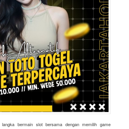
ai langka bermain slot bersama dengan memilih game