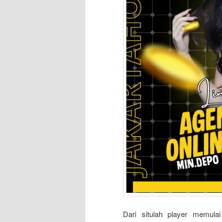
Dari situlah player memul