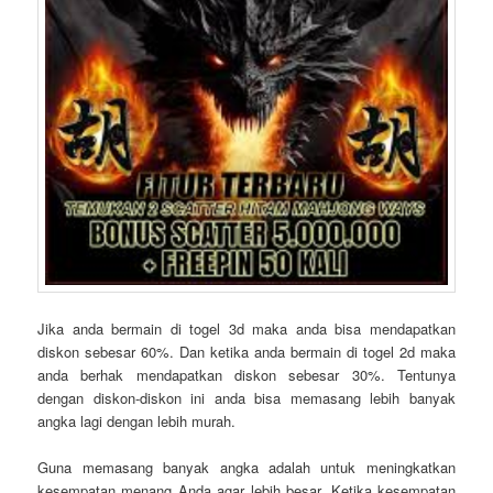
Jika anda bermain di togel 3d maka anda bisa mendapatkan
diskon sebesar 60%. Dan ketika anda bermain di togel 2d maka
anda berhak mendapatkan diskon sebesar 30%. Tentunya
dengan diskon-diskon ini anda bisa memasang lebih banyak
angka lagi dengan lebih murah.
Guna memasang banyak angka adalah untuk meningkatkan
kesempatan menang Anda agar lebih besar. Ketika kesempatan