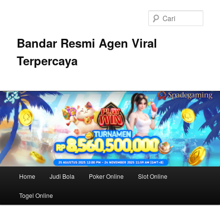
Langsung
Langsung
ke
ke
Cari
konten
konten
utama
sekunder
Bandar Resmi Agen Viral
Terpercaya
Menu
Home
Judi Bola
Poker Online
Slot Online
utama
Togel Online