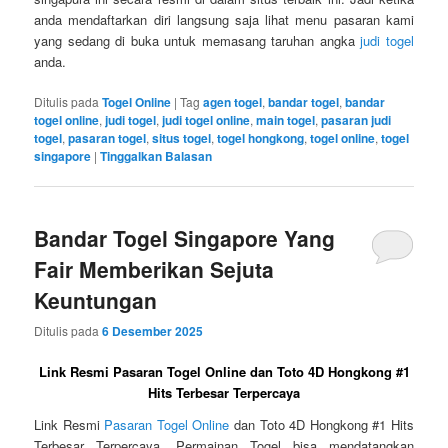
anda mendaftarkan diri langsung saja lihat menu pasaran kami
yang sedang di buka untuk memasang taruhan angka
judi togel
anda.
Ditulis pada
Togel Online
|
Tag
agen togel
,
bandar togel
,
bandar
togel online
,
judi togel
,
judi togel online
,
main togel
,
pasaran judi
togel
,
pasaran togel
,
situs togel
,
togel hongkong
,
togel online
,
togel
singapore
|
Tinggalkan Balasan
Bandar Togel Singapore Yang
Fair Memberikan Sejuta
Keuntungan
Ditulis pada
6 Desember 2025
Link Resmi Pasaran Togel Online dan Toto 4D Hongkong #1
Hits Terbesar Terpercaya
Link Resmi
Pasaran Togel Online
dan Toto 4D Hongkong #1 Hits
Terbesar Terpercaya, Permainan Togel bisa mendatangkan