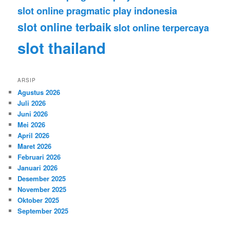
slot online pragmatic play indonesia
slot online terbaik
slot online terpercaya
slot thailand
ARSIP
Agustus 2026
Juli 2026
Juni 2026
Mei 2026
April 2026
Maret 2026
Februari 2026
Januari 2026
Desember 2025
November 2025
Oktober 2025
September 2025