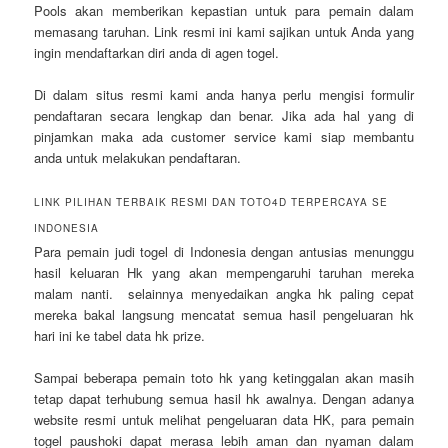
Pools akan memberikan kepastian untuk para pemain dalam
memasang taruhan. Link resmi ini kami sajikan untuk Anda yang
ingin mendaftarkan diri anda di agen togel.
Di dalam situs resmi kami anda hanya perlu mengisi formulir
pendaftaran secara lengkap dan benar. Jika ada hal yang di
pinjamkan maka ada customer service kami siap membantu
anda untuk melakukan pendaftaran.
LINK PILIHAN TERBAIK RESMI DAN TOTO4D TERPERCAYA SE
INDONESIA
Para pemain judi togel di Indonesia dengan antusias menunggu
hasil keluaran Hk yang akan mempengaruhi taruhan mereka
malam nanti. selainnya menyedaikan angka hk paling cepat
mereka bakal langsung mencatat semua hasil pengeluaran hk
hari ini ke tabel data hk prize.
Sampai beberapa pemain toto hk yang ketinggalan akan masih
tetap dapat terhubung semua hasil hk awalnya. Dengan adanya
website resmi untuk melihat pengeluaran data HK, para pemain
togel paushoki dapat merasa lebih aman dan nyaman dalam