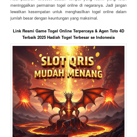
meninggalkan permainan togel online di negaranya. Jadi jangan
lewatkan kesempatan untuk menghasilkan togel online dalam
jumlah besar dengan keuntungan yang maksimal.
Link Resmi Game Togel Online Terpercaya & Agen Toto 4D
Terbaik 2025 Hadiah Togel Terbesar se Indonesia