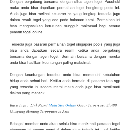
Dengan bergabung bersama dengan situs agen togel Paushoki
maka anda bisa dapatkan permainan togel hongkong pools ini.
Anda juga bisa melihat keluaran hk yang lengkap tersedia juga
dalam result togel yang ada pada halaman kami. Permainan ini
bisa menghasilkan keturunan sungguh maksimal bagi semua
pemain togel online.
Tersedia juga pasaran permainan togel singapore pools yang juga
bisa anda dapatkan secara resmi ketika anda bergabung
bersama dengan agen togel. Bermain bersama dengan mereka
anda bisa hasilkan keuntungan paling maksimal.
Dengan keuntungan tersebut anda bisa memenuhi kebutuhan
hidup anda sehari-hari. Ketika anda bermain di pasaran toto sgp
yang tersedia ini secara resmi maka anda juga bisa menikmati
diskon yang menarik.
Baca Juga : Link Resmi
Main Slot Online
Gacor Terpercaya Slot88
Gampang Menang Terpopuler se Asia
Sebagai member anda akan selalu bisa menikmati pasaran togel
singapura ini secara resmi di dalam situs terbaik ini. Jadi ketika