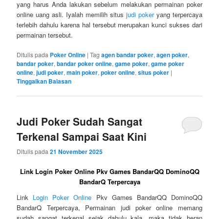
yang harus Anda lakukan sebelum melakukan permainan poker
online uang asli. Iyalah memilih situs
judi poker
yang terpercaya
terlebih dahulu karena hal tersebut merupakan kunci sukses dari
permainan tersebut.
Ditulis pada
Poker Online
|
Tag
agen bandar poker
,
agen poker
,
bandar poker
,
bandar poker online
,
game poker
,
game poker
online
,
judi poker
,
main poker
,
poker online
,
situs poker
|
Tinggalkan Balasan
Judi Poker Sudah Sangat
Terkenal Sampai Saat Kini
Ditulis pada
21 November 2025
Link Login Poker Online Pkv Games BandarQQ DominoQQ
BandarQ Terpercaya
Link
Login Poker Online
Pkv Games BandarQQ DominoQQ
BandarQ Terpercaya, Permainan judi poker online memang
sudah sangat terkenal sejak dahulu kala, maka tidak heran