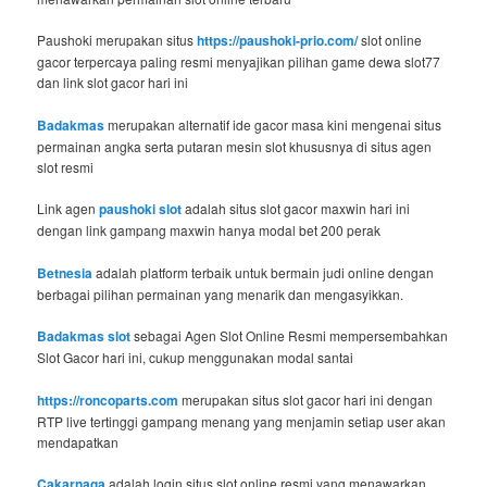
Paushoki merupakan situs
https://paushoki-prio.com/
slot online
gacor terpercaya paling resmi menyajikan pilihan game dewa slot77
dan link slot gacor hari ini
Badakmas
merupakan alternatif ide gacor masa kini mengenai situs
permainan angka serta putaran mesin slot khususnya di situs agen
slot resmi
Link agen
paushoki slot
adalah situs slot gacor maxwin hari ini
dengan link gampang maxwin hanya modal bet 200 perak
Betnesia
adalah platform terbaik untuk bermain judi online dengan
berbagai pilihan permainan yang menarik dan mengasyikkan.
Badakmas slot
sebagai Agen Slot Online Resmi mempersembahkan
Slot Gacor hari ini, cukup menggunakan modal santai
https://roncoparts.com
merupakan situs slot gacor hari ini dengan
RTP live tertinggi gampang menang yang menjamin setiap user akan
mendapatkan
Cakarnaga
adalah login situs slot online resmi yang menawarkan