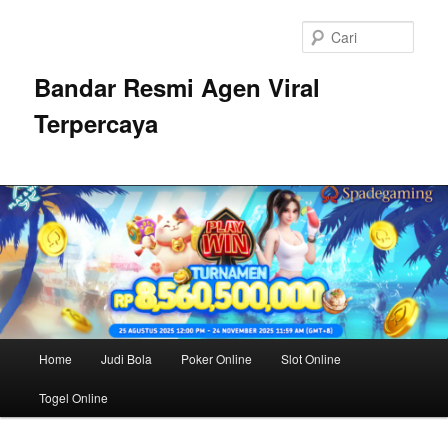
Langsung
Langsung
ke
ke
Cari
konten
konten
utama
sekunder
Bandar Resmi Agen Viral
Terpercaya
Menu
Home
Judi Bola
Poker Online
Slot Online
utama
Togel Online