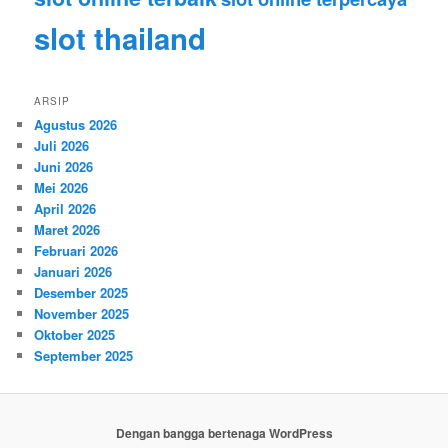
slot thailand
ARSIP
Agustus 2026
Juli 2026
Juni 2026
Mei 2026
April 2026
Maret 2026
Februari 2026
Januari 2026
Desember 2025
November 2025
Oktober 2025
September 2025
Dengan bangga bertenaga WordPress