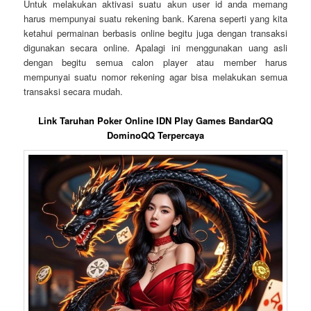
Untuk melakukan aktivasi suatu akun user id anda memang
harus mempunyai suatu rekening bank. Karena seperti yang kita
ketahui permainan berbasis online begitu juga dengan transaksi
digunakan secara online. Apalagi ini menggunakan uang asli
dengan begitu semua calon player atau member harus
mempunyai suatu nomor rekening agar bisa melakukan semua
transaksi secara mudah.
Link Taruhan Poker Online IDN Play Games BandarQQ
DominoQQ Terpercaya